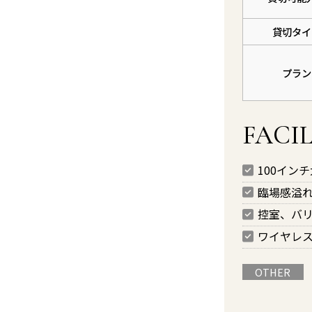
貸切タイ
プラン
FACIL
100イン
臨場感溢
控室、バ
ワイヤレ
OTHER